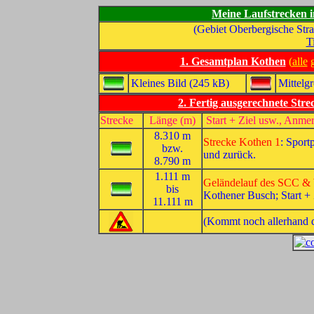
Meine Laufstrecken 
(Gebiet Oberbergische Stra
Ti
1. Gesamtplan Kothen
(
alle
g
Kleines Bild (245 kB)
Mittelg
2. Fertig ausgerechnete Str
Strecke
Länge (m)
Start + Ziel usw., Anm
8.310 m
Strecke Kothen 1
: Sport
bzw.
und zurück.
8.790 m
1.111 m
Geländelauf des SCC 
bis
Kothener Busch; Start + 
11.111 m
(Kommt noch allerhand da