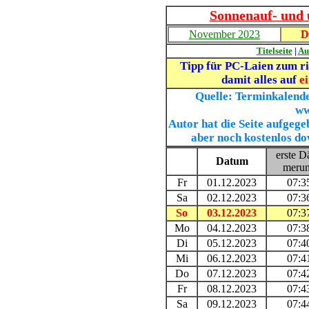
Sonnenauf- und 
November 2023
D
Titelseite
|
Au
Tipp für PC-Laien zum r
damit alles auf
ei
Quelle: Terminkalende
ww
Autor hat die Seite aufgegeb
aber noch kostenlos d
erste D
Datum
meru
Fr
01.12.2023
07:3
Sa
02.12.2023
07:3
So
03.12.2023
07:3
Mo
04.12.2023
07:3
Di
05.12.2023
07:4
Mi
06.12.2023
07:4
Do
07.12.2023
07:4
Fr
08.12.2023
07:4
Sa
09.12.2023
07:4