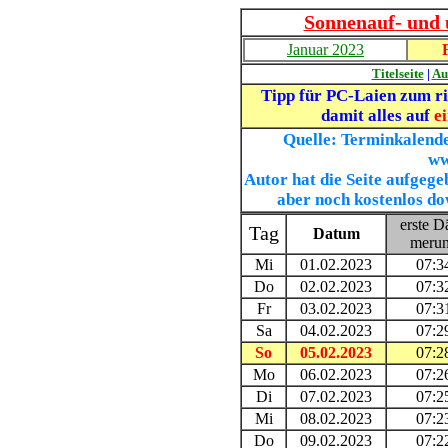
Sonnenauf- und 
Januar 2023
Titelseite
|
Au
Tipp für PC-Laien zum r
damit alles auf
ei
Quelle: Terminkalende
ww
Autor hat die Seite aufgegeb
aber noch kostenlos d
erste D
Tag
Datum
meru
Mi
01.02.2023
07:3
Do
02.02.2023
07:3
Fr
03.02.2023
07:3
Sa
04.02.2023
07:2
So
05.02.2023
07:2
Mo
06.02.2023
07:2
Di
07.02.2023
07:2
Mi
08.02.2023
07:2
Do
09.02.2023
07:2