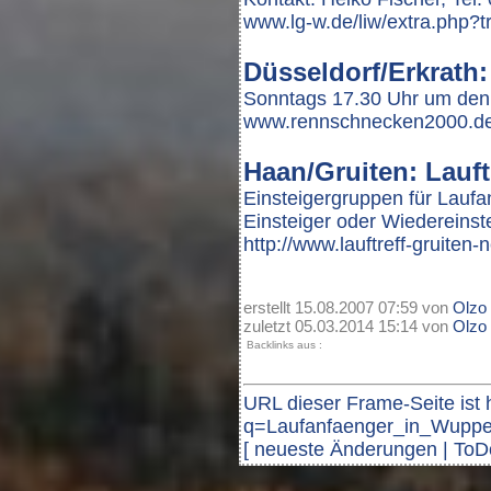
www.lg-w.de/liw/extra.php?t
Düsseldorf/Erkrath
Sonntags 17.30 Uhr um den 
www.rennschnecken2000.d
Haan/Gruiten: Lauft
Einsteigergruppen für Laufa
Einsteiger oder Wiedereinst
http://www.lauftreff-gruiten
erstellt 15.08.2007 07:59 von
Olzo
zuletzt 05.03.2014 15:14 von
Olzo
Backlinks aus :
URL dieser Frame-Seite ist
q=Laufanfaenger_in_Wupper
[
neueste Änderungen
|
ToD