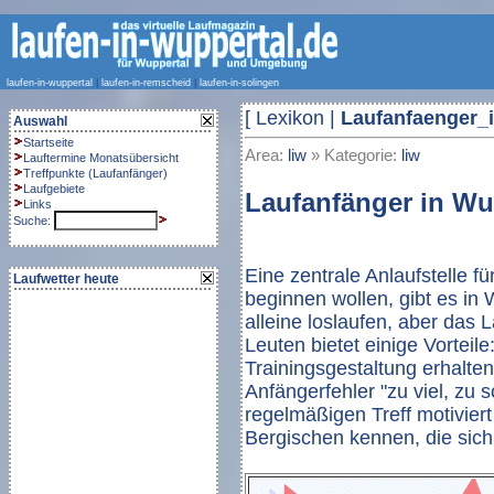
laufen-in-wuppertal
|
laufen-in-remscheid
|
laufen-in-solingen
[
Lexikon
|
Laufanfaenger_
Auswahl
Startseite
Area:
liw
» Kategorie:
liw
Lauftermine Monatsübersicht
Treffpunkte
(
Laufanfänger
)
Laufgebiete
Laufanfänger in Wu
Links
Suche:
Eine zentrale Anlaufstelle fü
Laufwetter heute
beginnen wollen, gibt es in 
alleine loslaufen, aber das 
Leuten bietet einige Vorteil
Trainingsgestaltung erhalt
Anfängerfehler "zu viel, zu s
regelmäßigen Treff motiviert
Bergischen kennen, die sich