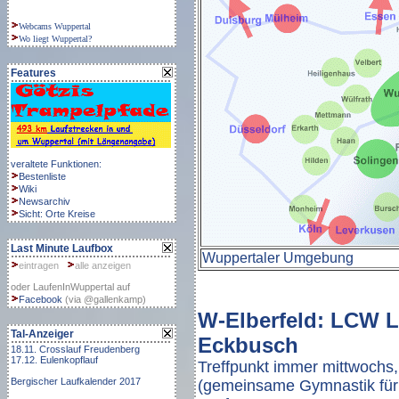
Webcams Wuppertal
Wo liegt Wuppertal?
Features
veraltete Funktionen:
Bestenliste
Wiki
Newsarchiv
Sicht:
Orte
Kreise
Last Minute Laufbox
Wuppertaler Umgebung
eintragen
alle anzeigen
oder LaufenInWuppertal auf
Facebook
(via @gallenkamp)
W-Elberfeld: LCW L
Tal-Anzeiger
Eckbusch
18.11.
Crosslauf Freudenberg
17.12.
Eulenkopflauf
Treffpunkt immer mittwochs,
Bergischer Laufkalender 2017
(gemeinsame Gymnastik für 