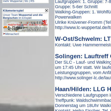
Laufgruppen: 1. Gruppe: 7-8e
mehr
Wuppertal
|
SG
|
RS
Gruppe: 5-6er Schnitt
Kilometerspiel
Walking-Gruppen: 1. Wohlfühl
Unser Team
Wuppertal und die
Powerwalken
Bergischen
im kmspiel:
Ulrike Knüvener-Fromm (Tel
http://www.lc-wuppertal.de/l
Mitmachen!
W-Ost/Schwelm: LT
Kontakt: Uwe Hammermeist
Solingen: Lauftreff
Der SLC - Lauf- und Walking
um 17:45 Uhr statt. Wir lau
Leistungsgruppen, vom Anfän
http://www.solinger-lc.de/lauf
Haan/Hilden: LLG H
Verschiedene Laufgruppen i
Treffpunk: Waldschwimmbad
Donnerstag um 18Uhr Walki
Kontakt: Heiko Fischer, Tel.