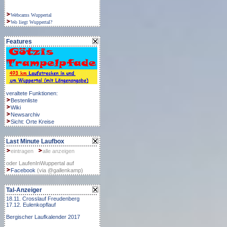
Webcams Wuppertal
Wo liegt Wuppertal?
Features
veraltete Funktionen:
Bestenliste
Wiki
Newsarchiv
Sicht:
Orte
Kreise
Last Minute Laufbox
eintragen
alle anzeigen
oder LaufenInWuppertal auf
Facebook
(via @gallenkamp)
Tal-Anzeiger
18.11.
Crosslauf Freudenberg
17.12.
Eulenkopflauf
Bergischer Laufkalender 2017