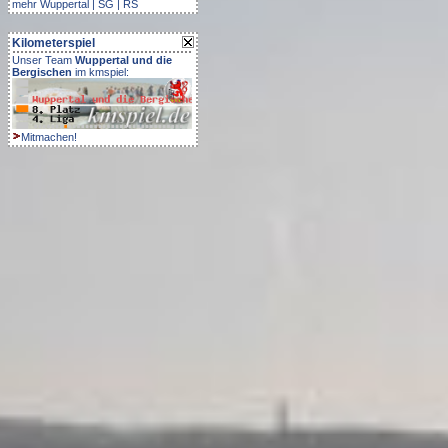
mehr
Wuppertal
|
SG
|
RS
Kilometerspiel
Unser Team
Wuppertal und die
Bergischen
im kmspiel:
Mitmachen!