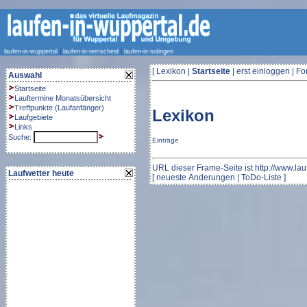
laufen-in-wuppertal
|
laufen-in-remscheid
|
laufen-in-solingen
[
Lexikon
|
Startseite
| erst
einloggen
|
Fo
Auswahl
Startseite
Lauftermine Monatsübersicht
Treffpunkte
(
Laufanfänger
)
Lexikon
Laufgebiete
Links
Suche:
Einträge
URL dieser Frame-Seite ist
http://www.la
Laufwetter heute
[
neueste Änderungen
|
ToDo-Liste
]