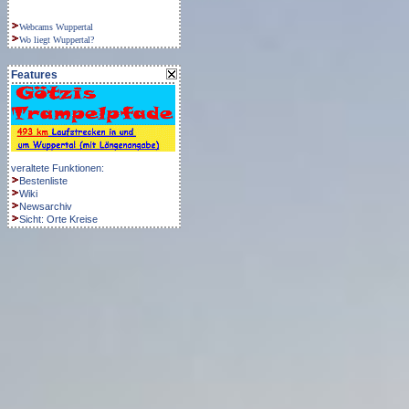
Webcams Wuppertal
Wo liegt Wuppertal?
Features
veraltete Funktionen:
Bestenliste
Wiki
Newsarchiv
Sicht:
Orte
Kreise