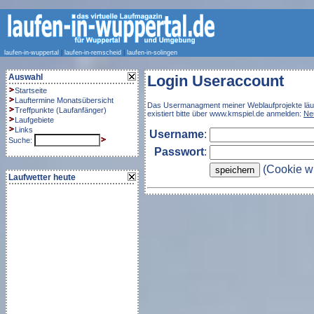
laufen-in-wuppertal
|
laufen-in-remscheid
|
laufen-in-solingen
Auswahl
Login Useraccount
Startseite
Lauftermine Monatsübersicht
Das Usermanagment meiner Weblaufprojekte läuft j
Treffpunkte
(
Laufanfänger
)
existiert bitte über www.kmspiel.de anmelden:
Ne
Laufgebiete
Links
Username
:
Suche:
Passwort
:
(Cookie wi
Laufwetter heute