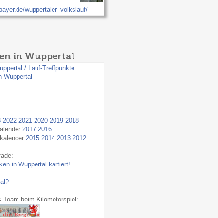
bayer.de/wuppertaler_volkslauf/
en in Wuppertal
uppertal / Lauf-Treffpunkte
n Wuppertal
3
2022
2021
2020
2019
2018
kalender
2017
2016
fkalender
2015
2014
2013
2012
fade:
en in Wuppertal kartiert!
al?
s Team beim Kilometerspiel: