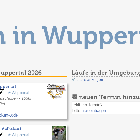
n in Wupper
Wuppertal 2026
Läufe in der Umgebun
ältere anzeigen
ppertal
- 📌 Wuppertal
📆 neuen Termin hinz
erschoben - 105km
fel
fehlt ein Termin?
bitte
hier eintragen
nd-um-w.de
 Volkslauf
- 📌 Wuppertal