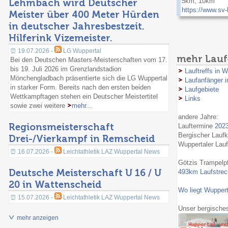
Lehmbach wird Deutscher
5km, 10km
https://www.sv-
Meister über 400 Meter Hürden
in deutscher Jahresbestzeit.
Hilferink Vizemeister.
⏰ 19.07.2026 -
LG Wuppertal
mehr Lauf
Bei den Deutschen Masters-Meisterschaften vom 17.
bis 19. Juli 2026 im Grenzlandstadion
Lauftreffs in W
Mönchengladbach präsentierte sich die LG Wuppertal
Laufanfänger i
in starker Form. Bereits nach den ersten beiden
Laufgebiete
Wettkampftagen stehen ein Deutscher Meistertitel
Links
sowie zwei weitere
mehr...
andere Jahre:
Regionsmeisterschaft
Lauftermine
202
Bergischer Lauf
Drei-/Vierkampf in Remscheid
Wuppertaler Lau
⏰ 16.07.2026 -
Leichtathletik LAZ Wuppertal News
Götzis Trampelp
Deutsche Meisterschaft U 16 / U
493km Laufstreck
20 in Wattenscheid
Wo liegt Wuppert
⏰ 15.07.2026 -
Leichtathletik LAZ Wuppertal News
Unser bergische
mehr anzeigen