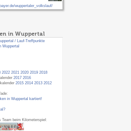
bayer.de/wuppertaler_volkslauf/
en in Wuppertal
uppertal / Lauf-Treffpunkte
n Wuppertal
3
2022
2021
2020
2019
2018
kalender
2017
2016
fkalender
2015
2014
2013
2012
fade:
en in Wuppertal kartiert!
al?
s Team beim Kilometerspiel: