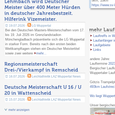
Lehmbach wird Deutscher
5km, 10km
https://www.sv-
Meister über 400 Meter Hürden
in deutscher Jahresbestzeit.
Hilferink Vizemeister.
⏰ 19.07.2026 -
LG Wuppertal
mehr Lauf
Bei den Deutschen Masters-Meisterschaften vom 17.
bis 19. Juli 2026 im Grenzlandstadion
Lauftreffs in W
Mönchengladbach präsentierte sich die LG Wuppertal
Laufanfänger i
in starker Form. Bereits nach den ersten beiden
Laufgebiete
Wettkampftagen stehen ein Deutscher Meistertitel
Links
sowie zwei weitere
mehr...
andere Jahre:
Regionsmeisterschaft
Lauftermine
202
Bergischer Lauf
Drei-/Vierkampf in Remscheid
Wuppertaler Lau
⏰ 16.07.2026 -
Leichtathletik LAZ Wuppertal News
Götzis Trampelp
Deutsche Meisterschaft U 16 / U
493km Laufstreck
20 in Wattenscheid
Wo liegt Wuppert
⏰ 15.07.2026 -
Leichtathletik LAZ Wuppertal News
Unser bergische
mehr anzeigen