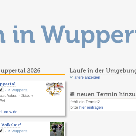
n in Wupper
Wuppertal 2026
Läufe in der Umgebun
ältere anzeigen
ppertal
- 📌 Wuppertal
📆 neuen Termin hinz
erschoben - 105km
fel
fehlt ein Termin?
bitte
hier eintragen
nd-um-w.de
 Volkslauf
- 📌 Wuppertal