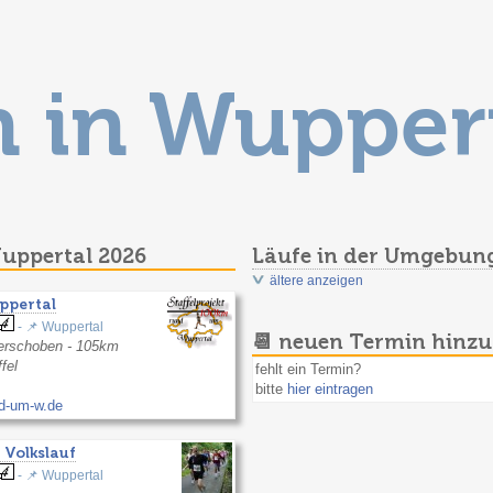
n in Wupper
Wuppertal 2026
Läufe in der Umgebun
ältere anzeigen
ppertal
- 📌 Wuppertal
📆 neuen Termin hinz
erschoben - 105km
fel
fehlt ein Termin?
bitte
hier eintragen
nd-um-w.de
 Volkslauf
- 📌 Wuppertal