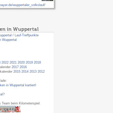
bayer.de/wuppertaler_volkslauf/
en in Wuppertal
uppertal / Lauf-Treffpunkte
n Wuppertal
3
2022
2021
2020
2019
2018
kalender
2017
2016
fkalender
2015
2014
2013
2012
fade:
en in Wuppertal kartiert!
al?
s Team beim Kilometerspiel: