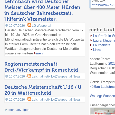
Lehmbach wird Deutscher
5km, 10km
https://www.sv-
Meister über 400 Meter Hürden
in deutscher Jahresbestzeit.
Hilferink Vizemeister.
⏰ 19.07.2026 -
LG Wuppertal
mehr Lauf
Bei den Deutschen Masters-Meisterschaften vom 17.
bis 19. Juli 2026 im Grenzlandstadion
Lauftreffs in W
Mönchengladbach präsentierte sich die LG Wuppertal
Laufanfänger i
in starker Form. Bereits nach den ersten beiden
Laufgebiete
Wettkampftagen stehen ein Deutscher Meistertitel
Links
sowie zwei weitere
mehr...
andere Jahre:
Regionsmeisterschaft
Lauftermine
202
Bergischer Lauf
Drei-/Vierkampf in Remscheid
Wuppertaler Lau
⏰ 16.07.2026 -
Leichtathletik LAZ Wuppertal News
Götzis Trampelp
Deutsche Meisterschaft U 16 / U
493km Laufstreck
20 in Wattenscheid
Wo liegt Wuppert
⏰ 15.07.2026 -
Leichtathletik LAZ Wuppertal News
Unser bergische
mehr anzeigen