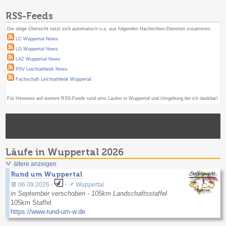
RSS-Feeds
Die obige Übersicht setzt sich automatisch u.a. aus folgenden Nachrichten-Diensten zusammen:
LC Wuppertal News
LG Wuppertal News
LAZ Wuppertal News
PSV Leichtathletik News
Fachschaft Leichtathletik Wuppertal
Für Hinweise auf weitere RSS-Feeds rund ums Laufen in Wuppertal und Umgebung bin ich dankbar!
Läufe in Wuppertal 2026
ältere anzeigen
Rund um Wuppertal
📆 06.09.2026 -
- 📌 Wuppertal
in September verschoben - 105km Landschaftsstaffel
105km Staffel
https://www.rund-um-w.de