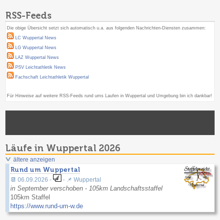
RSS-Feeds
Die obige Übersicht setzt sich automatisch u.a. aus folgenden Nachrichten-Diensten zusammen:
LC Wuppertal News
LG Wuppertal News
LAZ Wuppertal News
PSV Leichtathletik News
Fachschaft Leichtathletik Wuppertal
Für Hinweise auf weitere RSS-Feeds rund ums Laufen in Wuppertal und Umgebung bin ich dankbar!
Läufe in Wuppertal 2026
ältere anzeigen
Rund um Wuppertal
📆 06.09.2026 -
- 📌 Wuppertal
in September verschoben - 105km Landschaftsstaffel
105km Staffel
https://www.rund-um-w.de