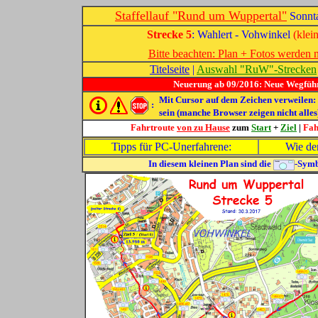
Staffellauf "Rund um
Wuppertal
"
Sonnta
Strecke 5
: Wahlert - Vohwinkel
(klei
Bitte beachten: Plan + Fotos werden n
Titelseite
|
Auswahl "RuW"-Strecken
Neuerung ab 09/2016: Neue Wegführ
Mit Cursor auf dem Zeichen verweilen: In
:
sein (manche Browser zeigen nicht alles
Fahrtroute
von zu Hause
zum
Start
+
Ziel
|
Fah
Tipps für PC-Unerfahrene:
Wie de
In diesem kleinen Plan sind d
ie
-Symb