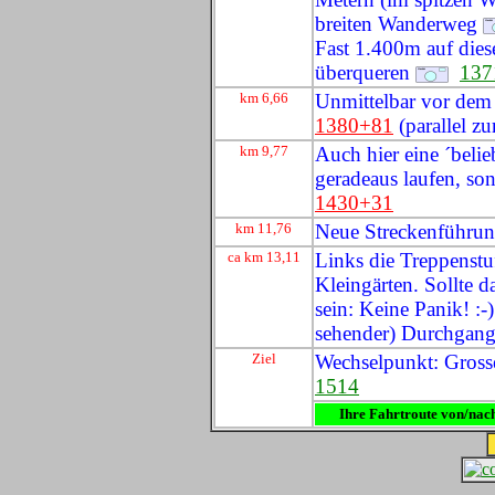
breiten Wanderweg
Fast 1.400m auf dies
überqueren
137
km 6,66
Unmittelbar vor dem
1380+81
(parallel z
km 9,77
Auch hier eine ´belieb
geradeaus laufen, so
1430+31
km 11,76
Neue Streckenführun
ca km 13,11
Links die Treppenstu
Kleingärten. Sollte 
sein: Keine Panik! :-
sehender) Durchgang
Ziel
Wechselpunkt: Gross
1514
Ihre Fahrtroute von/nac