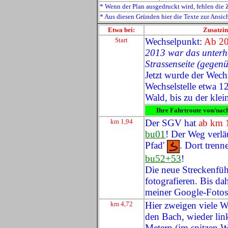
* Wenn der Plan ausgedruckt wird, fehlen die 
* Aus diesen Gründen hier die Texte zur Ansi
Etwa bei:
Zusatzin
Start
Wechselpunkt:
Ab 2
2013 war das unterhal
Strassenseite (gegen
Jetzt wurde der Wech
Wechselstelle etwa 1
Wald, bis zu der kle
Ihre Fahrtroute von/nac
km 1,94
Der SGV hat
ab km 
bu01
! Der Weg verläu
Pfad'
. Dort trenn
bu52+53
!
Die neue Streckenfü
fotografieren. Bis da
meiner Google-Fotos
km 4,72
Hier zweigen viele W
den Bach, wieder lin
Metern (im spitzen Wi