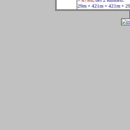
=
479m
, bei 2 Runden:
29m + 421m + 421m + 2