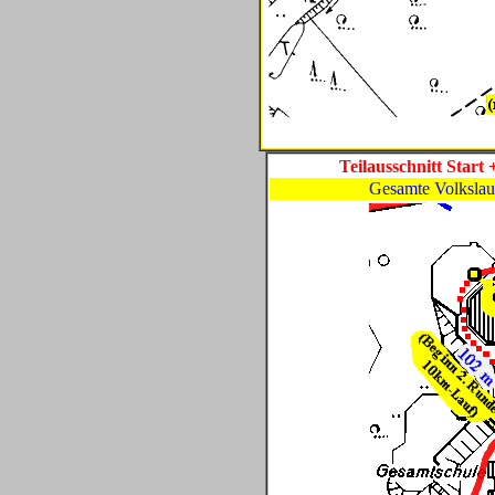
Teilausschnitt
Start
+
Gesamte Volkslau