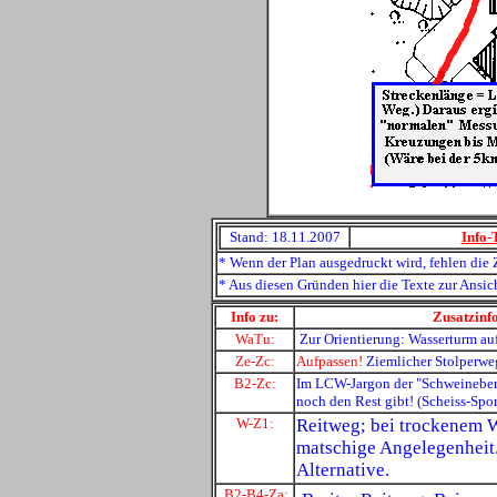
Stand: 18.11.2007
Info
-
* Wenn der Plan ausgedruckt wird, fehlen die 
* Aus diesen Gründen hier die Texte zur Ansi
Info zu:
Zusatzinfo
WaTu
:
Zur Orientierung: Wasserturm au
Ze-Zc
:
Aufpassen!
Ziemlicher Stolperweg
B2-Zc
:
Im LCW-Jargon der "Schweineberg
noch den Rest gibt! (Scheiss-Sport
W-Z1
:
Reitweg; bei trockenem W
matschige Angelegenheit
Alternative.
B2-B4-Za
: