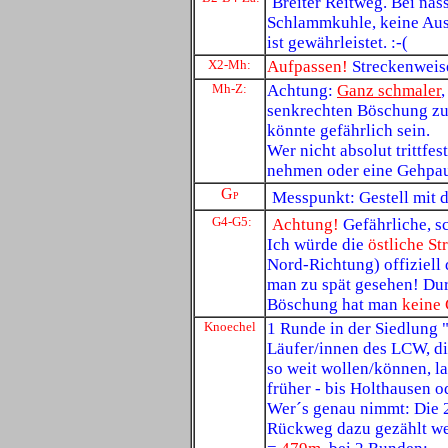
Breiter Reitweg. Bei na
Schlammkuhle, keine Aus
ist gewährleistet. :-(
X2-Mh
:
Aufpassen!
Streckenweise
Mh-Z
:
Achtung:
Ganz schmaler
senkrechten Böschung zum
könnte gefährlich sein.
Wer nicht absolut trittfes
nehmen oder eine Gehpau
G
Messpunkt: Gestell mit 
P
G4-G5
:
Achtung!
Gefährliche, s
Ich würde die
östliche St
Nord-Richtung) offiziell d
man zu spät gesehen! Dur
Böschung hat man
keine
Knoechel
1 Runde in der Siedlung
Läufer/innen des LCW, di
so weit wollen/können, la
früher - bis Holthausen o
Wer´s genau nimmt: Die 2
Rückweg dazu gezählt w